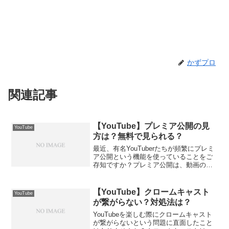
かずプロ
関連記事
【YouTube】プレミア公開の見
YouTube
方は？無料で見られる？
最近、有名YouTuberたちが頻繁にプレミ
ア公開という機能を使っていることをご
存知ですか？プレミア公開は、動画の公
開日時を事前に設定し、開始時刻になる
とカウントダウンが始まる機能のことで
す。ところで、「プレミア公開」という
【YouTube】クロームキャスト
YouTube
名前から、有料会...
が繋がらない？対処法は？
YouTubeを楽しむ際にクロームキャスト
が繋がらないという問題に直面したこと