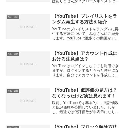
はありませんか？クロームキャストは便
利なデバイスですが、接続に関するトラ
ブルが発生することもあります。今回は
YouTubeでクロームキャストが繋がらな
【YouTube】プレイリストをラ
YouTube
い場合の対処...
ンダム再生する方法を紹介
YouTubeのプレイリストをランダムに再
生する方法について、みなさんにご紹介
します。YouTubeは数多くの動画がアッ
プロードされており、プレイリストを作
成することで複数の動画をまとめて楽し
むことができます。しかし、いつも同じ
【YouTube】アカウント作成に
YouTube
順番で再生す...
おける注意点は？
YouTubeはログインしなくても利用でき
ますが、ログインするともっと便利にな
ります。自分でアカウントを作成して動
画をアップロードすることもできます
が、アカウント作成には注意点がありま
す。この記事では、YouTubeのアカウン
【YouTube】低評価の見方は？
YouTube
ト作成における...
なくなったけど実は見れます！
以前、YouTubeでは基本的に、高評価数
と低評価数を公開していました。しか
し、最近では低評価数が非表示になりま
した。非表示になった低評価数ですが、
実はある方法を使えば簡単に見られま
す！今回の記事では、YouTube動画につ
【YouTube】ブロック解除方法
YouTube