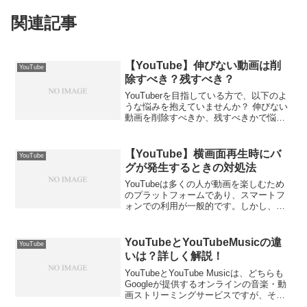
関連記事
【YouTube】伸びない動画は削
YouTube
除すべき？残すべき？
YouTuberを目指している方で、以下のよ
うな悩みを抱えていませんか？ 伸びない
動画を削除すべきか、残すべきかで悩ん
でいる実は、削除するべきか残すべきか
は状況によります。判断する際には、動
画の削除によるメリット・デメリットに
【YouTube】横画面再生時にバ
YouTube
ついても考慮す...
グが発生するときの対処法
YouTubeは多くの人が動画を楽しむため
のプラットフォームであり、スマートフ
ォンでの利用が一般的です。しかし、時
折横画面再生時にバグが発生し、画面を
横にできないという問題に遭遇すること
があります。この記事では、そうした不
YouTubeとYouTubeMusicの違
YouTube
具合に対処する方法...
いは？詳しく解説！
YouTubeとYouTube Musicは、どちらも
Googleが提供するオンラインの音楽・動
画ストリーミングサービスですが、それ
ぞれ異なる特徴を持っています。