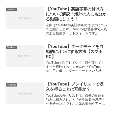
YouTubeは、世界中の様々なジャンルの
動画を無料で視聴することができる一
【YouTube】英語字幕の付け方
YouTube
方...
について解説！海外の人にも分か
る動画にしよう！
今回はYoutubeの英語字幕の付け方につい
てご紹介します。Youtubeは世界中で人気
のある動画プラットフォームですが、英
語字幕を付けることでさらに多くの人々
にアクセスしやすくなります。しかも、
簡単な手順で正確な字幕を作成すること
【YouTube】ダークモードを自
YouTube
ができま...
動的にオンにする方法【スマホ
PC】
YouTubeを利用していて、目が疲れてし
まった経験はありませんか？YouTube
は、目に優しいダークモードという機能
を提供しています。この記事では、
YouTubeのダークモードを自動的にオン
にする方法について詳しく説明します。
【YouTube】プレイリストで収
YouTube
【YouTu...
入を得ることは可能か？
YouTubeの再生リストは、自分の動画を
巧みに組み込むことで再生回数を急増さ
せるチャンスです。人気の動画やアーテ
ィストのリストに参加することで、驚く
べき収益を得ることができます。本記事