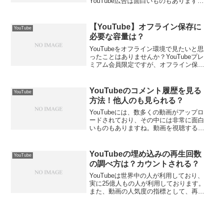
YouTube広告は面白いものもあります
が、本編の動画を早く見たいときは邪魔
ですね。しかし、YouTube Premiumは申
し込む経路や種類によって、料金が...
【YouTube】オフライン保存に
YouTube
必要な容量は？
YouTubeをオフライン環境で見たいと思
ったことはありませんか？YouTubeプレ
ミアム会員限定ですが、オフライン保存
を行うと、インターネット環境がなくて
もYouTubeの視聴が可能になります。し
かし、YouTubeのオフライン保存はス
YouTubeのコメント履歴を見る
YouTube
マ...
方法！他人のも見られる？
YouTubeには、数多くの動画がアップロ
ードされており、その中には非常に面白
いものもありますね。動画を視聴するだ
けでなく、コメントを書くことも楽しい
ものです。自分が投稿したコメント履歴
は確認できますが、他人のコメント履歴
YouTubeの埋め込みの再生回数
YouTube
を見ることは可能で...
の調べ方は？カウントされる？
YouTubeは世界中の人が利用しており、
実に25億人もの人が利用しております。
また、動画の人気度の指標として、再生
回数の多さが挙げられます。しかし、
YouTubeの再生回数には、いくつかの疑
問があります。例えば、埋め込み再生回