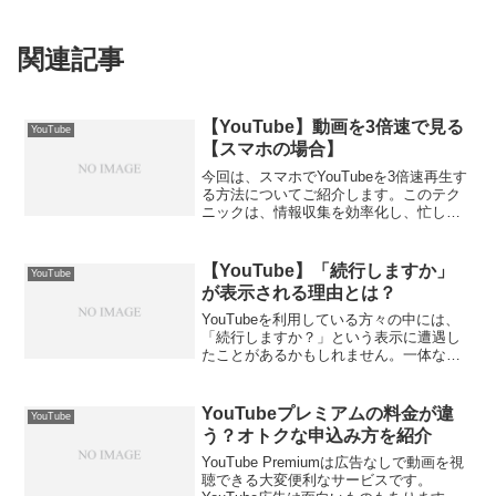
関連記事
【YouTube】動画を3倍速で見る
YouTube
【スマホの場合】
今回は、スマホでYouTubeを3倍速再生す
る方法についてご紹介します。このテク
ニックは、情報収集を効率化し、忙しい
日常においても有益な手段となることで
しょう。簡単な方法でできるので、ぜひ
試してみましょう！YouTube3倍速のため
【YouTube】「続行しますか」
YouTube
に、必要...
が表示される理由とは？
YouTubeを利用している方々の中には、
「続行しますか？」という表示に遭遇し
たことがあるかもしれません。一体なぜ
このような表示が出るのでしょうか？本
記事では、YouTubeにおける「続行しま
すか？」表示の理由について解説しま
YouTubeプレミアムの料金が違
YouTube
す。YouTu...
う？オトクな申込み方を紹介
YouTube Premiumは広告なしで動画を視
聴できる大変便利なサービスです。