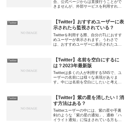
合、公式ページからは直接行うことがで
きませんが、外部サービスを利用すれば
簡単に作成できます。以下に2つの方法を
紹介します。【Twitter】QRコード作成を
「クルクルマネージャー」で行う方法
【Twitter】おすすめユーザーに表
Twitter
QR...
示されたら監視されている？
Twitterを利用する際、自分のTLにおすす
めユーザーが表示されます。うわさで
は、おすすめユーザーに表示されたユー
ザーに監視されていると言われていま
す。本当なのでしょうか？この記事で
は、「Twitterのおすすめユーザーに監視
【Twitter】名前を空白にするに
Twitter
されている可...
は？2023年最新版
Twitterは多くの人が利用するSNSで、ユ
ーザーの名前には様々な表現がありま
す。中には名前を空白にしたいと考える
ユーザーもいます。実は簡単な方法で名
前を空白にすることができます。
【Twitter】名前を空白にするには？2023
【Twitter】紫の星を消したい！消
Twitter
年最新の方...
す方法はある？
Twitterユーザーの中には、紫の星や手裏
剣のような「紫の星の通知」、通称「ハ
イライト通知」に悩まされている方も多
いでしょう。他人のツイートに対するリ
プライやリツイート、いいねがないの