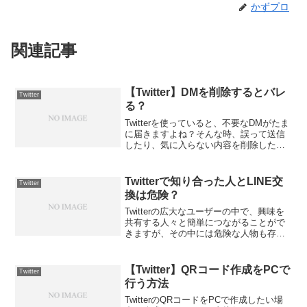
かずプロ
関連記事
【Twitter】DMを削除するとバレ
Twitter
る？
Twitterを使っていると、不要なDMがたま
に届きますよね？そんな時、誤って送信
したり、気に入らない内容を削除したい
と考えることもあるかもしれません。し
かし、TwitterでDMを削除するとばれるの
か気になる人もいるのではないでしょう
Twitterで知り合った人とLINE交
Twitter
か？...
換は危険？
Twitterの広大なユーザーの中で、興味を
共有する人々と簡単につながることがで
きますが、その中には危険な人物も存在
します。特に、知り合いでない相手と
LINE交換をすることには注意が必要で
す。プライバシーの侵害や詐欺行為が潜
【Twitter】QRコード作成をPCで
Twitter
んでいる可能性も...
行う方法
TwitterのQRコードをPCで作成したい場