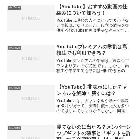
要と思いがちですが、裏技をつかえば、
加入してなくても音声のみのバックグラ
【YouTube】おすすめ動画の仕
YouTube
ウン...
組みについて知ろう！
YouTubeは現代の人々にとって欠かせな
い情報源となりました。役立つ情報を提
供するYouTube動画は重要な存在です。
しかし、あなたは普段YouTubeを利用し
ていても、「なぜこの動画がおすすめさ
れるのか？」と疑問に思ったことはあり
YouTubeプレミアムの学割は高
YouTube
ません...
校生でも利用できる？
YouTubeプレミアムの学割は、通常のプ
ランより安いのが特徴です。しかし、高
校生や中学生でも学割は利用できるので
しょうか？そこで、今回の記事では、
「YouTubeプレミアムの学割は高校生で
も利用できる？」について解説していき
【YouTube】非表示にしたチャ
YouTube
ます。YouT...
ンネルを解除・戻すには？
YouTubeには、チャンネルや動画の非表
示機能があって、実際に使った人も多い
のではないでしょうか？しかし、間違っ
て非表示にしてしまって困ったことはあ
りませんか？そこで、今回の記事では、
「【YouTube】非表示にした動画やチャ
見てないのに当たる？メンバーシ
YouTube
ンネルを解除...
ップギフトの確率と「ギフトを許