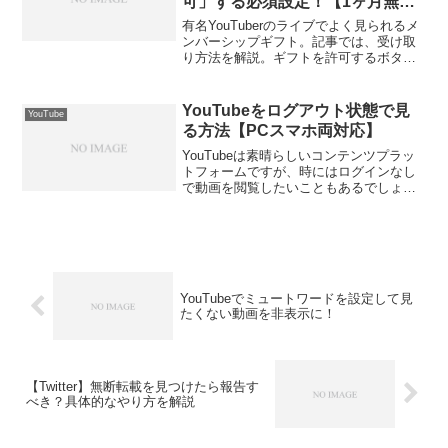
可」する必須設定！【1ヶ月無
料】を受け取ろう！
有名YouTuberのライブでよく見られるメ
ンバーシップギフト。記事では、受け取
り方法を解説。ギフトを許可するボタン
を1ヶ月無料メンバーシップ当選する可能
性がある？受け取りメリットも紹介。当
選確率や終了後の料金についても。
YouTubeをログアウト状態で見
YouTube
る方法【PCスマホ両対応】
YouTubeは素晴らしいコンテンツプラッ
トフォームですが、時にはログインなし
で動画を閲覧したいこともあるでしょ
う。本記事では、PCとスマートフォンの
両方でYouTubeをログアウト状態で見る
方法をご紹介します。プライバシーを保
護しながら、...
YouTubeでミュートワードを設定して見
たくない動画を非表示に！
【Twitter】無断転載を見つけたら報告す
べき？具体的なやり方を解説