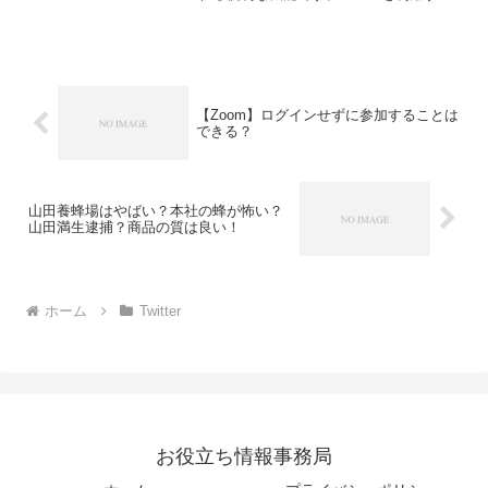
上で、よく使う方も多いのではないでし
ょうか？しかし、使い方を誤るとTwitter
上でトラブルに巻き込まれてしまうこと
もありま...
【Zoom】ログインせずに参加することは
できる？
山田養蜂場はやばい？本社の蜂が怖い？
山田満生逮捕？商品の質は良い！
ホーム
Twitter
お役立ち情報事務局