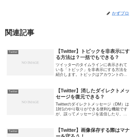
かずプロ
関連記事
【Twitter】トピックを非表示にす
Twitter
る方法は？一括でもできる？
ツイッターのタイムラインに表示されて
いる「トピック」を非表示にする方法を
紹介します。トピックはアカウントの興
味に基づいて表示される「おすすめツイ
ート機能」で、うざったいと感じること
もあるでしょう。今回の記事では、様々
【Twitter】消したダイレクトメッ
Twitter
な対処法を紹介しますので...
セージを復元できる？
Twitterのダイレクトメッセージ（DM）は
1対1のやり取りができる便利な機能です
が、誤ってメッセージを送信したり、不
要なメッセージを受信したりすることが
ありますよね。では、一度消したDMを復
元できるのでしょうか？この記事では、
【Twitter】画像保存する際はマナ
Twitter
Twitt...
ーを守ろう！