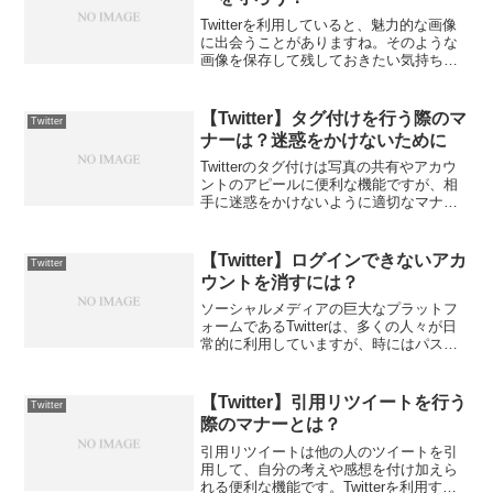
Twitterを利用していると、魅力的な画像
に出会うことがありますね。そのような
画像を保存して残しておきたい気持ちは
理解できますが、保存する際にはマナー
を守ることが大切です。Twitterで画像保
存する際のマナー1. 保存したことがバレ
【Twitter】タグ付けを行う際のマ
Twitter
るこ...
ナーは？迷惑をかけないために
Twitterのタグ付けは写真の共有やアカウ
ントのアピールに便利な機能ですが、相
手に迷惑をかけないように適切なマナー
を守ることが重要です。タグ付けを行う
際に注意すべきポイントを見ていきまし
ょう。Twitterのタグ付けとは？Twitter
【Twitter】ログインできないアカ
Twitter
の...
ウントを消すには？
ソーシャルメディアの巨大なプラットフ
ォームであるTwitterは、多くの人々が日
常的に利用していますが、時にはパスワ
ードを忘れてアカウントにログインでき
なくなってしまうことがあります。アカ
ウントにログインできないと、アカウン
【Twitter】引用リツイートを行う
Twitter
トを消すことがで...
際のマナーとは？
引用リツイートは他の人のツイートを引
用して、自分の考えや感想を付け加えら
れる便利な機能です。Twitterを利用する