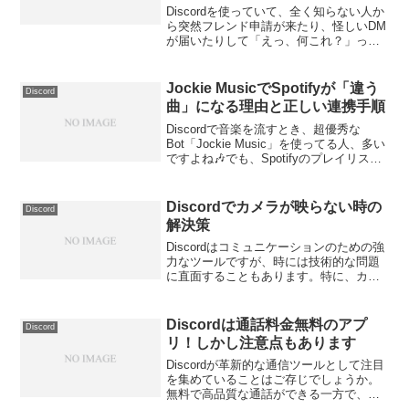
Discordを使っていて、全く知らない人か
ら突然フレンド申請が来たり、怪しいDM
が届いたりして「えっ、何これ？」って
怖くなることありません？ 僕はあります
😂「アカウントが乗っ取られたかも…」
とか「ウイルスかな？」って不安になる
Jockie MusicでSpotifyが「違う
Discord
気持ち、マジ...
曲」になる理由と正しい連携手順
Discordで音楽を流すとき、超優秀な
Bot「Jockie Music」を使ってる人、多い
ですよね🎶でも、Spotifyのプレイリスト
やURLを貼ったのに、「えっ、なんか全
然違う曲（カバーやRemix）流れてるん
だけど！？」とか「曲順バラ...
Discordでカメラが映らない時の
Discord
解決策
Discordはコミュニケーションのための強
力なツールですが、時には技術的な問題
に直面することもあります。特に、カメ
ラが映らないという問題は多くのユーザ
ーが経験しています。この記事では、簡
単にできるDiscordのカメラ問題の解決策
Discordは通話料金無料のアプ
Discord
を分かり...
リ！しかし注意点もあります
Discordが革新的な通信ツールとして注目
を集めていることはご存じでしょうか。
無料で高品質な通話ができる一方で、安
心して使うためにはいくつかの注意点を