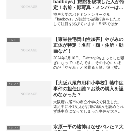
badboys】旅館を破壊した人が特
定！名前・顔写真・メンバーは判
明している？
神戸大学のバドミントンサークル
「badboys」が旅館で破壊行為をしたと
して注目を浴びています！SNSではかな
り話題になっていて、炎上しておりま
す！一体何があったのか、真相に迫って
いきます！今回の記事では、以下のこと
【東栄住宅岡山性加害】やがみの
トレンド
について紹介しているので...
正体が特定！名前・顔・住所・動
画など！
2024年2月10日、Twitterがちょっとした騒
ぎになっているんです。その中心にいる
のが「やがみ」と名乗る人物。彼（彼
女？）は、自分の職場である東栄住宅の
岡山営業所でちょっとイタズラっぽいこ
とをして、それをSNSでシェアしていた
【大阪八尾市用和小学校】熱中症
トレンド
んですよ...
事件の担任は誰？お茶の購入を認
めなかった？
大阪府八尾市の市立小学校で発生した、
遠足中に小1女児がお茶の購入を認められ
ず熱中症になってしまった事件が大きな
話題となっています。この出来事は、子
どもたちの安全と学校側の対応につい
て、多くの人々の間で議論を呼んでいま
水原一平の賭博はなぜバレた？大
トレンド
す。本記事では、この事件...