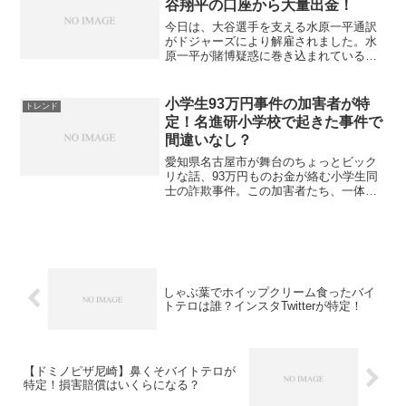
谷翔平の口座から大量出金！
今日は、大谷選手を支える水原一平通訳
がドジャーズにより解雇されました。水
原一平が賭博疑惑に巻き込まれていると
いうのです。いったいなぜ、賭博をして
いたことがバレてしまったのでしょう
か？ 水原一平が賭博！なぜバレた？理由
小学生93万円事件の加害者が特
トレンド
は？ そして、どれほどの...
定！名進研小学校で起きた事件で
間違いなし？
愛知県名古屋市が舞台のちょっとビック
リな話、93万円ものお金が絡む小学生同
士の詐欺事件。この加害者たち、一体ど
んな子どもたちなんでしょう？彼らの行
動から見えてくるものとは…。 小学生93
万円詐欺事件の内容とは 小学生93万円事
件の加害者が特...
しゃぶ葉でホイップクリーム食ったバイ
トテロは誰？インスタTwitterが特定！
【ドミノピザ尼崎】鼻くそバイトテロが
特定！損害賠償はいくらになる？