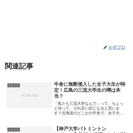
かずプロ
関連記事
牛舎に無断侵入した女子大生が特
トレンド
定！広島の三流大学生の噂は本
当？
「私たち三流大学なんで」って、ちょっ
と待って、それ言い訳になると思いま
す？北海道のどこかの牛舎で、女子大生
が無断でパシャリしてた事件が話題沸騰
中。牛さんたちのプライベートを撮影す
るのは新しい趣味？それとも、ちょっと
【神戸大学バトミントン
トレンド
したアドベンチャー？今回の...