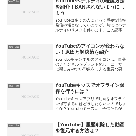
YouTubeペナルティの確認方法
YouTube
は？テレビでY...
を紹介！BANされないようにし
よう
YouTubeは多くの人にとって重要な情報
発信の場となっていますが、時にはペナ
ルティのリスクも伴います。この記事で
は、YouTubeペナルティの確認方法と、
対策するための重要なポイントをご紹介
します。大切なチャンネルを守り、成果
YouTubeのアイコンが変わらな
YouTube
を上げるため...
い！原因と解決策を紹介
YouTubeチャンネルのアイコンは、自分
のチャンネルをブランド化し、ユーザー
に親しみやすい印象を与える重要な要素
です。しかし、一部のユーザーは、自分
のチャンネルのアイコンを変えようとし
ても変わらないという問題に遭遇するこ
YouTubeキッズでオフライン保
YouTube
とがあります。なぜ...
存を行うには？
YouTubeキッズアプリで動画をオフライ
ン保存するにはどうしたらいいのでしょ
うか？YouTubeキッズは、子供たちが安
全に楽しめる無料の動画サービスです
が、オフライン保存機能を利用すること
で、Wi-Fiやデータ通信を使わずに外出先
【YouTube】履歴削除した動画
YouTube
でも動画...
を復元する方法は？