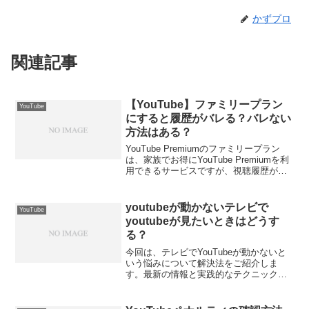
かずプロ
関連記事
【YouTube】ファミリープラン
YouTube
にすると履歴がバレる？バレない
方法はある？
YouTube Premiumのファミリープラン
は、家族でお得にYouTube Premiumを利
用できるサービスですが、視聴履歴がバ
レるのではないかと心配な人はいません
か？本記事では、YouTube Premiumのフ
ァミリープランは視聴...
youtubeが動かないテレビで
YouTube
youtubeが見たいときはどうす
る？
今回は、テレビでYouTubeが動かないと
いう悩みについて解決法をご紹介しま
す。最新の情報と実践的なテクニックを
駆使して、あなたのテレビ視聴体験を一
気にアップグレードする方法をお伝えし
ます。YouTubeが動かないテレビの原因