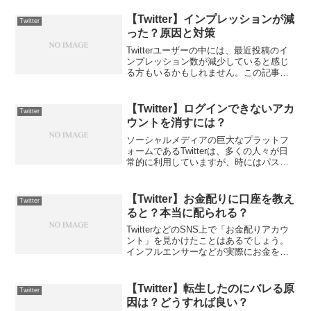
機能を駆使すれば、1つのメールアドレス
から複数のTwitterアカウントを作成する
【Twitter】インプレッションが減
Twitter
こ...
った？原因と対策
Twitterユーザーの中には、最近投稿のイ
ンプレッション数が減少していると感じ
る方もいるかもしれません。この記事で
は、その原因と対策について解説しま
す。Twitterのアルゴリズムの変更や競合
他社の台頭により、インプレッションが
【Twitter】ログインできないアカ
Twitter
減ることが...
ウントを消すには？
ソーシャルメディアの巨大なプラットフ
ォームであるTwitterは、多くの人々が日
常的に利用していますが、時にはパスワ
ードを忘れてアカウントにログインでき
なくなってしまうことがあります。アカ
ウントにログインできないと、アカウン
【Twitter】お金配りに口座を教え
Twitter
トを消すことがで...
ると？本当に配られる？
TwitterなどのSNS上で「お金配りアカウ
ント」を見かけたことはあるでしょう。
インフルエンサーなどが実際にお金を配
ったケースもあります。しかし、多くは
詐欺師でお金が手に入ることはまずあり
ません。この記事では、Twitterお金配り
【Twitter】転生したのにバレる原
Twitter
に口座...
因は？どうすれば良い？