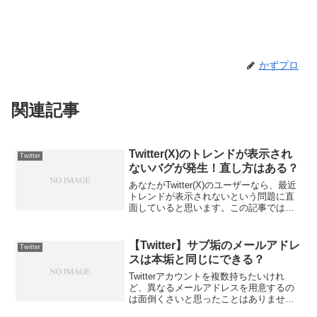
かずプロ
関連記事
Twitter(X)のトレンドが表示され
Twitter
ないバグが発生！直し方はある？
あなたがTwitter(X)のユーザーなら、最近
トレンドが表示されないという問題に直
面していると思います。この記事では、
この煩わしいバグがなぜ起こるのか、そ
して何よりも重要な、それにどのように
対処すればよいかについて解説します。
【Twitter】サブ垢のメールアドレ
Twitter
Twitte...
スは本垢と同じにできる？
Twitterアカウントを複数持ちたいけれ
ど、異なるメールアドレスを用意するの
は面倒くさいと思ったことはありません
か？そんな場合でも、Gmailのエイリアス