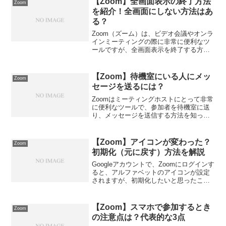
【Zoom】全画面表示の終了方法
Zoom
際に非常に便...
を紹介！全画面にしない方法はあ
る？
Zoom（ズーム）は、ビデオ会議やオンラ
インミーティングの際に非常に便利なツ
ールですが、全画面表示を終了する方法
がわからないことがあります。この記事
では、Zoomの全画面表示を簡単に終了す
る方法を詳しく解説します。全画面表示
【Zoom】待機室にいる人にメッ
Zoom
から簡単に抜け出...
セージを送るには？
Zoomはミーティングホストにとって非常
に便利なツールで、参加者を待機室に送
り、メッセージを送信する方法を知って
いると、効果的なミーティングの運営が
可能です。以下では、その手順について
詳しく説明します。【Zoom】待機室にい
【Zoom】アイコンが変わった？
Zoom
る人にメッセージ...
初期化（元に戻す）方法を解説
Googleアカウントで、Zoomにログインす
ると、アルファベットのアイコンが設定
されますが、初期化したいと思ったこと
はありませんか？この記事では、
「【Zoom】アイコンが変わった？初期化
（元に戻す）方法」について解説しま
【Zoom】スマホで参加するとき
Zoom
す。Zoomアイコ...
の注意点は？代表的な3点