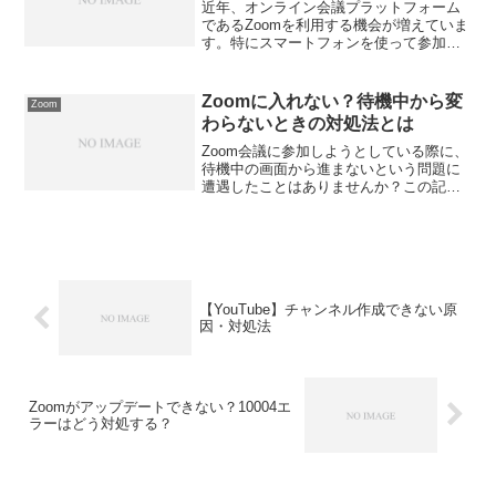
近年、オンライン会議プラットフォーム
であるZoomを利用する機会が増えていま
す。特にスマートフォンを使って参加す
る場合、注意すべきポイントがいくつか
あります。この記事では、スマホを活用
してZoomに参加する際の注意点について
Zoomに入れない？待機中から変
Zoom
詳しく解説します...
わらないときの対処法とは
Zoom会議に参加しようとしている際に、
待機中の画面から進まないという問題に
遭遇したことはありませんか？この記事
では、そんな状況に対処する方法を詳し
く解説します。Zoomのトラブルシューテ
ィングや設定の確認方法を学び、スムー
ズなオンライン会...
【YouTube】チャンネル作成できない原
因・対処法
Zoomがアップデートできない？10004エ
ラーはどう対処する？