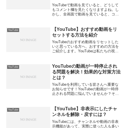
YouTubeで動画を見ていると、どうして
もコメント欄を見たくなりますよね。し
かし、全画面で動画を見ていると、コメ
ント欄は基本的には、見えなくなりま
す。しかし、ある方法を使えば、全画面
表示で動画を楽しみながら、コメント欄
【YouTube】おすすめ動画をリ
YouTube
を見ることもできます...
セットする方法を紹介
YouTubeのおすすめ動画をリセットした
いと思っている方へ、おすすめの方法を
ご紹介します。YouTubeは私たちの視聴
履歴や関心に基づいて動画を推薦してく
れますが、退屈に感じるときもあるでし
ょう。そんな時は、おすすめをリセット
YouTubeの動画が一時停止され
YouTube
するといいで...
る問題を解決！効果的な対策方法
とは？
YouTubeを利用している皆さんへ重要な
お知らせです！YouTubeの動画が一時停
止される問題に悩んでいませんか？そん
なお悩みを解決するため、効果的な対策
方法をご紹介します。長い作業やBGMと
しての利用に最適なYouTube動画の連続
【YouTube】非表示にしたチャ
YouTube
再生...
ンネルを解除・戻すには？
YouTubeには、チャンネルや動画の非表
示機能があって、実際に使った人も多い