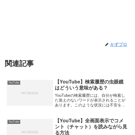
かずプロ
関連記事
【YouTube】検索履歴の虫眼鏡
YouTube
はどういう意味がある？
YouTubeの検索履歴には、自分が検索し
た覚えのないワードが表示されることが
あります。このような状況には不安を感
じるかもしれませんが、実際にはどうい
った意味があるのでしょうか？この記事
では、YouTubeの検索履歴に表示される
【YouTube】全画面表示でコメ
YouTube
虫眼鏡マーク...
ント（チャット）を読みながら見
る方法