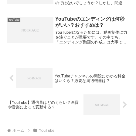
のではないでしょうか？しかし、間違っ
て非表示にしてしまって困ったことはあ
りませんか？そこで、今回の記事では、
「【YouTube】非表示にした動画やチャ
YouTubeのエンディングは何秒
YouTube
ンネルを解除...
がいい？おすすめは？
YouTuberになるためには、動画制作に力
を注ぐことが重要です。その中でも、
「エンディング動画の作成」は大事です
よね。有名なYouTuberたちは、動画の冒
頭に「オープニング」、そして最後に
「エンディング」を入れることが多いで
す。そこで、...
YouTubeチャンネルの開設にかかる料金
はいくら？必要な周辺機器は？
【YouTube】通信量はどのくらい？画質
や音楽によって変動する？
ホーム
YouTube