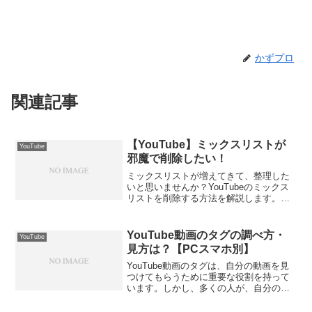
かずプロ
関連記事
【YouTube】ミックスリストが
YouTube
邪魔で削除したい！
ミックスリストが増えてきて、整理した
いと思いませんか？YouTubeのミックス
リストを削除する方法を解説します。手
順は簡単で、スマートフォンで数回のタ
ップで完了します。さっそく見ていきま
しょう！自分が作成したミックスリスト
YouTube動画のタグの調べ方・
YouTube
（再生リスト）を削...
見方は？【PCスマホ別】
YouTube動画のタグは、自分の動画を見
つけてもらうために重要な役割を持って
います。しかし、多くの人が、自分の動
画にどんなタグをつけたらいいのか悩ん
でいると思います。そこで、今回は