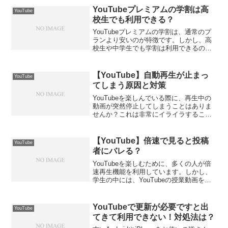
YouTube動画のタグの調べ方について解
YouTubeプレミアムの学割は高
YouTube
説します。有名Y...
校生でも利用できる？
YouTubeプレミアムの学割は、通常のプ
ランより安いのが特徴です。しかし、高
校生や中学生でも学割は利用できるので
しょうか？そこで、今回の記事では、
「YouTubeプレミアムの学割は高校生で
も利用できる？」について解説していき
【YouTube】自動再生が止まっ
YouTube
ます。YouT...
てしまう原因と対策
YouTubeを楽しんでいる際に、再生中の
動画が突然停止してしまうことはありま
せんか？これは非常にイライラすること
ですが、幸いなことに、自動再生が止ま
ってしまう原因と対策はいくつかありま
す。本記事では、YouTubeの自動再生が
【YouTube】倍速で見ると投稿
YouTube
停止する可能...
者にバレる？
YouTubeを楽しむために、多くの人が倍
速再生機能を利用しています。しかし、
学生の中には、YouTubeの授業動画を倍
速で再生して、バレるのか気になる人も
いるでしょう。実際のところ倍速再生で
投稿者にバレることはあるのでしょう
YouTubeで更新が必要ですと出
YouTube
か？今回の記事...
てきて利用できない！対処法は？