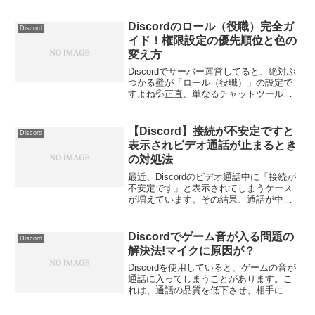
かる、分かるよその気持ち。冷や汗が止
まらなくて、心臓バクバクしてるはず。
🫀でも、一旦深呼吸しよう。スーハー。
Discordのロール（役職）完全ガ
Discord
🌬️実は、アカウン...
イド！権限設定の優先順位と色の
変え方
Discordでサーバー運営してると、絶対ぶ
つかる壁が「ロール（役職）」の設定で
すよね💦正直、単なるチャットツールと
して使ってる時は全然気にならないけ
ど、いざ管理する側になると「え、なに
これ！？」ってなりません？😂「メンバ
【Discord】接続が不安定ですと
Discord
ーに色がつかないん...
表示されビデオ通話が止まるとき
の対処法
最近、Discordのビデオ通話中に「接続が
不安定です」と表示されてしまうケース
が増えています。その結果、通話が中断
されてしまうという問題も頻出していま
す。そこで本日は、この問題にどのよう
に対処すればよいのか、具体的な手段を
Discordでゲーム音が入る問題の
Discord
ご紹介します。【...
解決法!マイクに原因が？
Discordを使用していると、ゲームの音が
通話に入ってしまうことがあります。こ
れは、通話の品質を低下させ、相手に声
を届けにくくする原因となります。この
記事では、そのような状況を解決するた