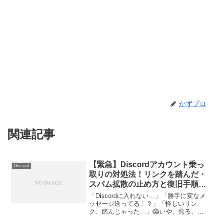
かずプロ
関連記事
【緊急】Discordアカウント乗っ
Discord
取りの対処法！リンクを踏んだ・
スパム拡散の止め方と復旧手順
【Steam詐欺対応】
「Discordに入れない…」「勝手に変なメ
ッセージ送ってる！？」「怪しいリン
ク、踏んじゃった…」😱いや、焦る。分