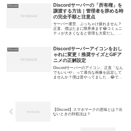
めの具体的な方法を紹介します。ゲーム
Discordサーバーの「所有権」を
Discord
をプレイしながら...
譲渡する方法｜管理者を辞める時
の完全手順と注意点
サーバー運営、ぶっちゃけ疲れません？
正直、僕はたまに限界来ます😂コミュニ
ティが大きくなると管理も大変だし、リ
アルが忙しくなると「もう無理…」って
なること、ありますよね💦そんな時、
「勢いでサーバー削除！」ってボタン押
Discordサーバーアイコンをおし
Discord
しそうになるんですけど…ち...
ゃれに変更！推奨サイズとGIFア
ニメの正解設定
Discordサーバーのアイコン、正直「なん
でもいいや」って適当な画像を設定して
ませんか？僕は昔やってました…😂でも
これ、サーバーの「顔」になるめちゃく
ちゃ大事な要素なんですよね。ユーザー
がサーバー一覧を見たとき、最初に目に
入るのがこのアイ...
【Discord】スマホマークの意味とは？出
ないときの対処法は？